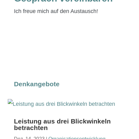
Ich freue mich auf den Austausch!
Heute losle­gen
Denkangebote
Leistung aus drei Blickwinkeln
betrachten
Dez. 14, 2023
|
Organ­i­sa­tion­sen­twick­lung