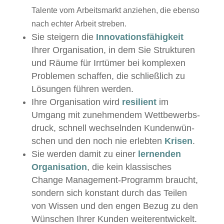
Tal­ente vom Arbeits­markt anziehen, die eben­so
nach echter Arbeit streben.
Sie steigern die
Inno­va­tions­fähigkeit
Ihrer Organ­i­sa­tion, in dem Sie Struk­turen
und Räume für Irrtümer bei kom­plex­en
Prob­le­men schaf­fen, die schließlich zu
Lösun­gen führen werden.
Ihre Organ­i­sa­tion wird
resilient
im
Umgang mit zunehmen­dem Wet­tbe­werb­s­
druck, schnell wech­sel­nden Kun­den­wün­
schen und den noch nie erlebten
Krisen
.
Sie wer­den damit zu ein­er
ler­nen­den
Organ­i­sa­tion
, die kein klas­sis­ches
Change Man­age­ment-Pro­gramm braucht,
son­dern sich kon­stant durch das Teilen
von Wis­sen und den engen Bezug zu den
Wün­schen Ihrer Kun­den weiterentwickelt.