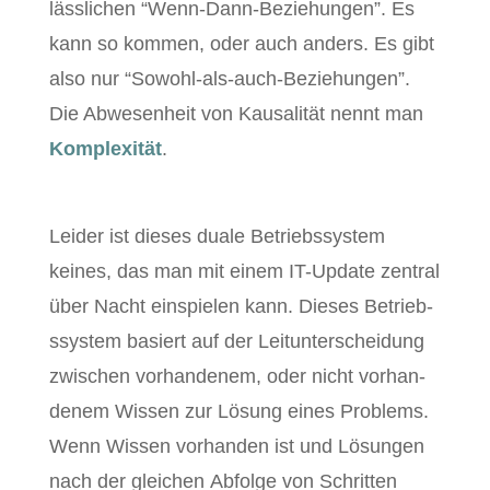
lässlichen “Wenn-Dann-Beziehun­gen”. Es
kann so kom­men, oder auch anders. Es gibt
also nur “Sowohl-als-auch-Beziehun­gen”.
Die Abwe­sen­heit von Kausal­ität nen­nt man
Kom­plex­ität
.
Lei­der ist dieses duale Betrieb­ssys­tem
keines, das man mit einem IT-Update zen­tral
über Nacht ein­spie­len kann. Dieses Betrieb­
ssys­tem basiert auf der Leitun­ter­schei­dung
zwis­chen vorhan­den­em, oder nicht vorhan­
den­em Wis­sen zur Lösung eines Prob­lems.
Wenn Wis­sen vorhan­den ist und Lösun­gen
nach der gle­ichen Abfolge von Schrit­ten