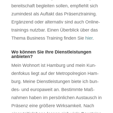
bere­itschaft begleit­en sollen, emp­fiehlt sich
zumin­d­est als Auf­takt das Präsen­z­train­ing.
Ergänzend oder alter­na­tiv sind auch Online­
train­ings nutzbar. Einen Überblick über das
The­ma Busi­ness Train­ing find­en Sie
hier
.
Wo können Sie Ihre Dienstleistungen
anbieten?
Mein Wohnort ist Ham­burg und mein Kun­
den­fokus liegt auf der Metropol­re­gion Ham­
burg. Meine Dien­stleis­tun­gen biete ich bun­
des- und europaweit an. Bes­timmte Maß­
nah­men haben im per­sön­lichen Aus­tausch in
Präsenz eine größere Wirk­samkeit. Nach