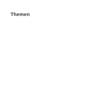
Themen
Change
Ler­nende Organisation