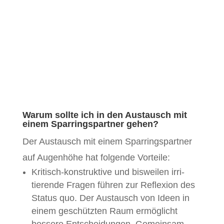
FAQ (Frequently Asked
Questions)
Warum sollte ich in den Austausch mit
einem Sparringspartner gehen?
Der Aus­tausch mit einem Spar­ringspart­ner
auf Augen­höhe hat fol­gende Vorteile:
Kri­tisch-kon­struk­tive und bisweilen irri­
tierende Fra­gen führen zur Reflex­ion des
Sta­tus quo. Der Aus­tausch von Ideen in
einem geschützten Raum ermöglicht
bessere Entschei­dun­gen. Gemein­sam