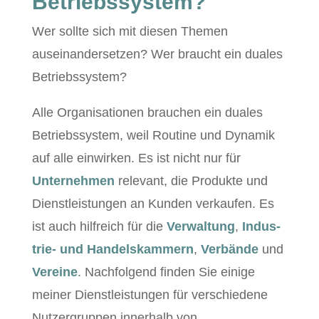
Betriebssystem?
Wer sollte sich mit diesen The­men
auseinan­der­set­zen? Wer braucht ein duales
Betriebssystem?
Alle Organ­i­sa­tio­nen brauchen ein duales
Betrieb­ssys­tem, weil Rou­tine und Dynamik
auf alle ein­wirken. Es ist nicht nur für
Unternehmen
rel­e­vant, die Pro­duk­te und
Dien­stleis­tun­gen an Kun­den verkaufen. Es
ist auch hil­fre­ich für die
Ver­wal­tung
,
Indus­
trie- und Han­del­skam­mern
,
Ver­bände
und
Vere­ine
. Nach­fol­gend find­en Sie einige
mein­er Dien­stleis­tun­gen für ver­schiedene
Nutzer­grup­pen inner­halb von