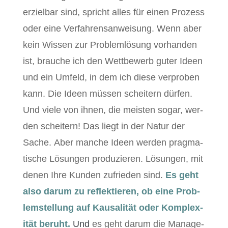
erziel­bar sind, spricht alles für einen Prozess
oder eine Ver­fahren­san­weisung. Wenn aber
kein Wis­sen zur Prob­lem­lö­sung vorhan­den
ist, brauche ich den Wet­tbe­werb guter Ideen
und ein Umfeld, in dem ich diese ver­proben
kann. Die Ideen müssen scheit­ern dür­fen.
Und viele von ihnen, die meis­ten sog­ar, wer­
den scheit­ern! Das liegt in der Natur der
Sache. Aber manche Ideen wer­den prag­ma­
tis­che Lösun­gen pro­duzieren. Lösun­gen, mit
denen Ihre Kun­den zufrieden sind.
Es geht
also darum zu reflek­tieren, ob eine Prob­
lem­stel­lung auf Kausal­ität oder Kom­plex­
ität beruht.
Und
es geht darum die Man­age­