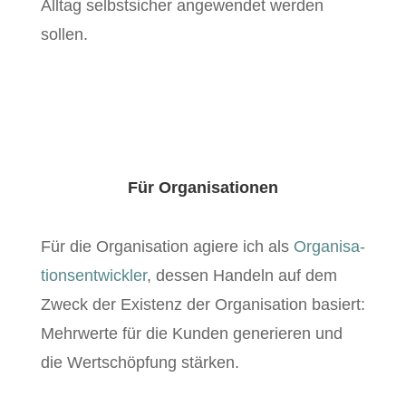
All­t­ag selb­st­sich­er angewen­det wer­den
sollen.
Für Organisationen
Für die Organ­i­sa­tion agiere ich als
Organ­i­sa­
tion­sen­twick­ler
, dessen Han­deln auf dem
Zweck der Exis­tenz der Organ­i­sa­tion basiert:
Mehrw­erte für die Kun­den gener­ieren und
die Wertschöp­fung stärken.