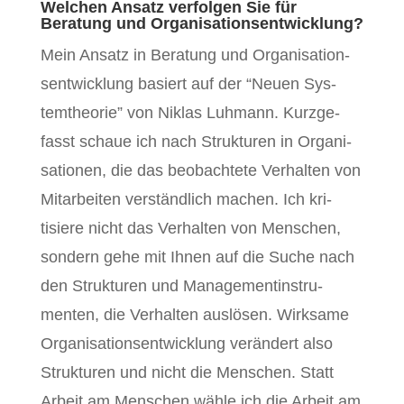
Welchen Ansatz verfolgen Sie für
Beratung und Organisationsentwicklung?
Mein Ansatz in Beratung und Organ­i­sa­tion­
sen­twick­lung basiert auf der “Neuen Sys­
temthe­o­rie” von Niklas Luh­mann. Kurzge­
fasst schaue ich nach Struk­turen in Organ­i­
sa­tio­nen, die das beobachtete Ver­hal­ten von
Mitar­beit­en ver­ständlich machen. Ich kri­
tisiere nicht das Ver­hal­ten von Men­schen,
son­dern gehe mit Ihnen auf die Suche nach
den Struk­turen und Man­age­mentin­stru­
menten, die Ver­hal­ten aus­lösen. Wirk­same
Organ­i­sa­tion­sen­twick­lung verän­dert also
Struk­turen und nicht die Men­schen. Statt
Arbeit am Men­schen wäh­le ich die Arbeit am