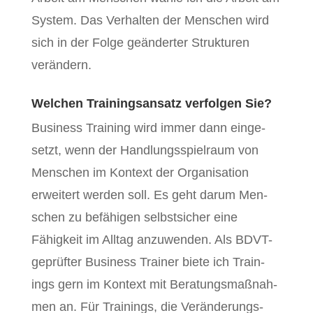
Sys­tem. Das Ver­hal­ten der Men­schen wird
sich in der Folge geän­dert­er Struk­turen
verändern.
Welchen Trainingsansatz verfolgen Sie?
Busi­ness Train­ing wird immer dann einge­
set­zt, wenn der Hand­lungsspiel­raum von
Men­schen im Kon­text der Organ­i­sa­tion
erweit­ert wer­den soll. Es geht darum Men­
schen zu befähi­gen selb­st­sich­er eine
Fähigkeit im All­t­ag anzuwen­den. Als BDVT-
geprüfter Busi­ness Train­er biete ich Train­
ings gern im Kon­text mit Beratungs­maß­nah­
men an. Für Train­ings, die Verän­derungs­