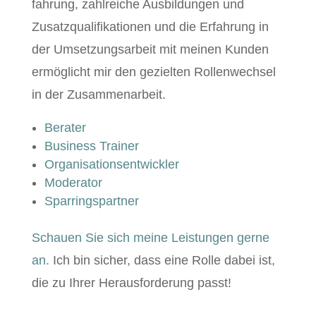
fahrung, zahlre­iche Aus­bil­dun­gen und
Zusatzqual­i­fika­tio­nen und die Erfahrung in
der Umset­zungsar­beit mit meinen Kun­den
ermöglicht mir den geziel­ten Rol­len­wech­sel
in der Zusammenarbeit.
Berater
Busi­ness Trainer
Organ­i­sa­tion­sen­twick­ler
Mod­er­a­tor
Spar­ringspart­ner
Schauen Sie sich meine Leis­tun­gen gerne
an.
Ich bin sich­er, dass eine Rolle dabei ist,
die zu Ihrer Her­aus­forderung passt!