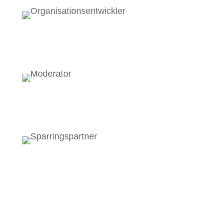
Organ­i­sa­tions-entwick­ler
Mod­er­a­tor
Spar­rings-part­ner