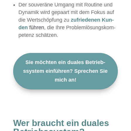
Der sou­veräne Umgang mit Rou­tine und
Dynamik wird gepaart mit dem Fokus auf
die Wertschöp­fung zu
zufriede­nen Kun­
den
führen
, die Ihre Prob­lem­lö­sungskom­
pe­tenz schätzen.
Sie möcht­en ein duales Betrieb­
ssys­tem ein­führen? Sprechen Sie
mich an!
Wer braucht ein duales