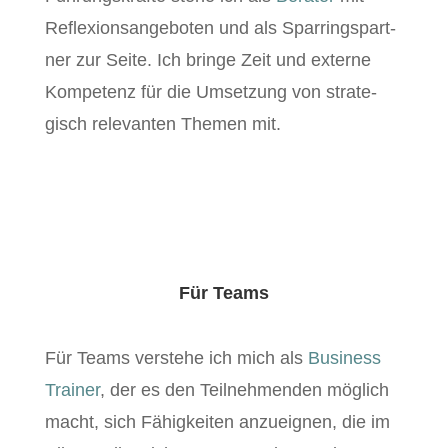
Reflex­ion­sange­boten und als Spar­ringspart­
ner zur Seite. Ich bringe Zeit und externe
Kom­pe­tenz für die Umset­zung von strate­
gisch rel­e­van­ten The­men mit.
Für Teams
Für Teams ver­ste­he ich mich als
Busi­ness
Train­er
, der es den Teil­nehmenden möglich
macht, sich Fähigkeit­en anzueignen, die im