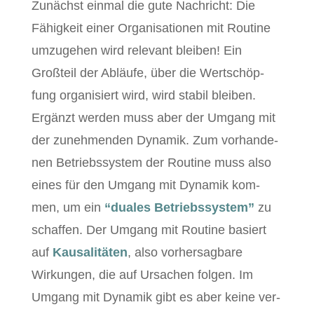
Zunächst ein­mal die gute Nachricht: Die
Fähigkeit ein­er Organ­i­sa­tio­nen mit Rou­tine
umzuge­hen wird rel­e­vant bleiben! Ein
Großteil der Abläufe, über die Wertschöp­
fung organ­isiert wird, wird sta­bil bleiben.
Ergänzt wer­den muss aber der Umgang mit
der zunehmenden Dynamik. Zum vorhan­de­
nen Betrieb­ssys­tem der Rou­tine muss also
eines für den Umgang mit Dynamik kom­
men, um ein
“
duales Betrieb­ssys­tem”
zu
schaf­fen. Der Umgang mit Rou­tine basiert
auf
Kausal­itäten
, also vorher­sag­bare
Wirkun­gen, die auf Ursachen fol­gen. Im
Umgang mit Dynamik gibt es aber keine ver­