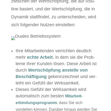
zwis­chen der Wertschöp­fung, die auf Rou­
tine basiert, und der Wertschöp­fung, die in
Dynamik stat­tfind­et, zu unter­schei­den, wird
sich fol­gen­der Nutzen einstellen:
Ihre Mitar­bei­t­en­den ver­richt­en deut­lich
mehr
echte Arbeit
, in dem sie die Prob­
leme Ihrer Kun­den lösen. Diese Arbeit ist
durch
Wertschöp­fung anstelle von
Beschäf­ti­gung
gekennze­ich­net und ver­
lei­ht ein Gefühl der Wirksamkeit.
Dieses Gefühl der Wirk­samkeit wird
automa­tisch zum besten
Mitar­beit­
erbindung­spro­gramm
, dass Sie sich
vorstellen kön­nen. Darüber hin­aus wer­den Sie