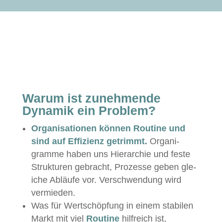
Warum ist zunehmende
Dynamik ein Problem?
Organ­i­sa­tio­nen kön­nen Rou­tine und
sind auf Effizienz getrimmt.
Organ­i­
gramme haben uns Hier­ar­chie und feste
Struk­turen gebracht, Prozesse geben gle­
iche Abläufe vor. Ver­schwen­dung wird
vermieden.
Was für Wertschöp­fung in einem sta­bilen
Markt mit viel
Rou­tine
hil­fre­ich ist,