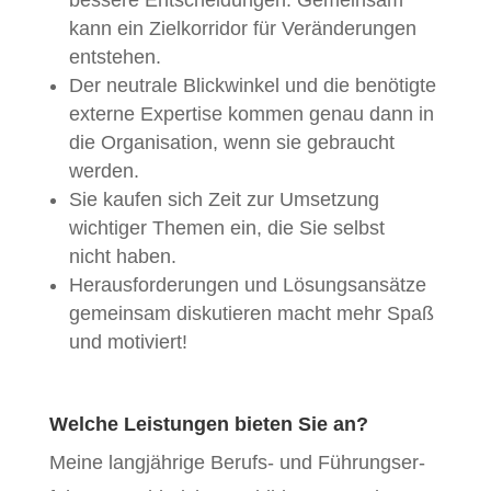
kann ein Zielko­r­ri­dor für Verän­derun­gen
entstehen.
Der neu­trale Blick­winkel und die benötigte
externe Exper­tise kom­men genau dann in
die Organ­i­sa­tion, wenn sie gebraucht
werden.
Sie kaufen sich Zeit zur Umset­zung
wichtiger The­men ein, die Sie selb­st
nicht haben.
Her­aus­forderun­gen und Lösungsan­sätze
gemein­sam disku­tieren macht mehr Spaß
und motiviert!
Welche Leistungen bieten Sie an?
Meine langjährige Berufs- und Führungser­