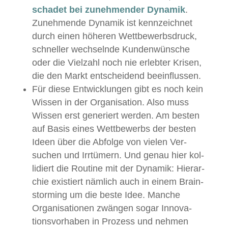
schadet bei zunehmender Dynamik
.
Zunehmende Dynamik ist kennze­ich­net
durch einen höheren Wet­tbe­werb­s­druck,
schneller wech­sel­nde Kun­den­wün­sche
oder die Vielzahl noch nie erlebter Krisen,
die den Markt entschei­dend beeinflussen.
Für diese Entwick­lun­gen gibt es noch kein
Wis­sen in der Organ­i­sa­tion. Also muss
Wis­sen erst gener­iert wer­den. Am besten
auf Basis eines Wet­tbe­werbs der besten
Ideen über die Abfolge von vie­len Ver­
suchen und Irrtümern. Und genau hier kol­
li­diert die Rou­tine mit der Dynamik: Hier­ar­
chie existiert näm­lich auch in einem Brain­
storm­ing um die beste Idee. Manche
Organ­i­sa­tio­nen zwän­gen sog­ar Inno­va­
tionsvorhaben in Prozess und nehmen