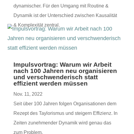
dynamis­ch­er. Für den Umgang mit Rou­tine &
Dynamik ist der Unter­schied zwis­chen Kausal­ität
& Kom­plex­ität zentral.
Impulsvortrag: Warum wir Arbeit
nach 100 Jahren neu organisieren
und verschwenderisch statt
effizient werden müssen
Nov. 11, 2022
Seit über 100 Jahren fol­gen Organ­i­sa­tio­nen dem
Rezept des Tay­loris­mus und steigern Effizienz. In
Zeit­en zunehmender Dynamik wird genau das
zum Problem.