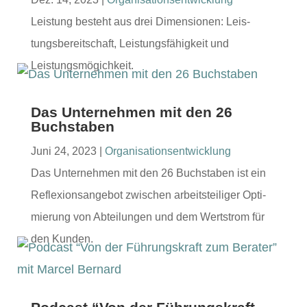
Leis­tung beste­ht aus drei Dimen­sio­nen: Leis­
tungs­bere­itschaft, Leis­tungs­fähigkeit und
Leistungsmögichkeit.
Das Unternehmen mit den 26
Buchstaben
Juni 24, 2023
|
Organ­i­sa­tion­sen­twick­lung
Das Unternehmen mit den 26 Buch­staben ist ein
Reflex­ion­sange­bot zwis­chen arbeit­steiliger Opti­
mierung von Abteilun­gen und dem Wert­strom für
den Kunden.