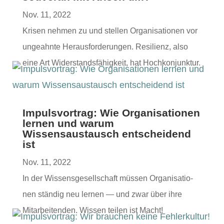
Nov. 11, 2022
Krisen nehmen zu und stellen Organ­i­sa­tio­nen vor
ungeah­nte Her­aus­forderun­gen. Resilienz, also
eine Art Wider­stands­fähigkeit, hat Hochkonjunktur.
Impulsvortrag: Wie Organisationen
lernen und warum
Wissensaustausch entscheidend
ist
Nov. 11, 2022
In der Wis­sens­ge­sellschaft müssen Organ­i­sa­tio­
nen ständig neu ler­nen — und zwar über ihre
Mitar­bei­t­en­den. Wis­sen teilen ist Macht!