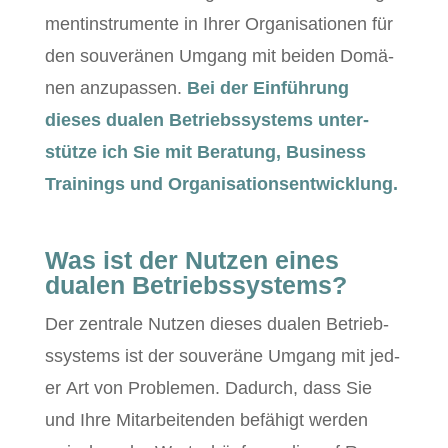
mentin­stru­mente in Ihrer Organ­i­sa­tio­nen für
den sou­verä­nen Umgang mit bei­den Domä­
nen anzu­passen.
Bei der Ein­führung
dieses dualen Betrieb­ssys­tems unter­
stütze ich Sie mit Beratung, Busi­ness
Train­ings und Organisationsentwicklung.
Was ist der Nutzen eines
dualen Betriebssystems?
Der zen­trale Nutzen dieses dualen Betrieb­
ssys­tems ist der sou­veräne Umgang mit jed­
er Art von Prob­le­men. Dadurch, dass Sie
und Ihre Mitar­bei­t­en­den befähigt wer­den