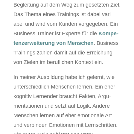
Begleitung auf dem Weg zum geset­zten Ziel.
Das The­ma eines Train­ings ist dabei vari­
abel und wird vom Kun­den vorgegeben. Ein
Busi­ness Train­er ist Experte für die
Kom­pe­
ten­z­er­weiterung von Men­schen
. Busi­ness
Train­ings zahlen damit auf die Erre­ichung
von Zie­len im beru­flichen Kon­text ein.
In mein­er Aus­bil­dung habe ich gel­ernt, wie
unter­schiedlich Men­schen ler­nen. Ein eher
kog­ni­tiv Ler­nen­der braucht Fak­ten, Argu­
men­ta­tio­nen und set­zt auf Logik. Andere
Men­schen ler­nen auf eher emo­tionale Art
und verbinden Emo­tio­nen mit Lern­schrit­ten.