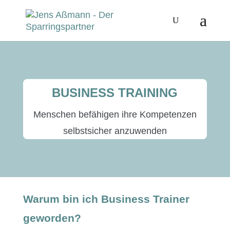
BUSINESS TRAINING
Men­schen befähi­gen ihre Kom­pe­ten­zen
selb­st­sich­er anzuwenden
Warum bin ich Business Trainer
geworden?