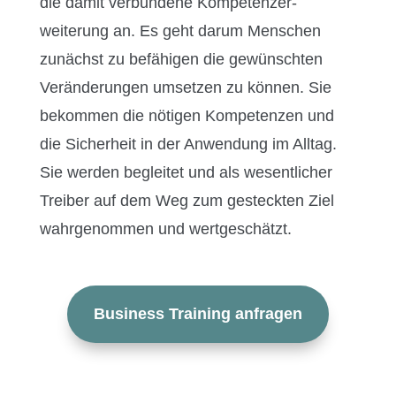
die damit ver­bun­dene Kom­pe­ten­z­er­
weiterung an. Es geht darum Men­schen
zunächst zu befähi­gen die gewün­scht­en
Verän­derun­gen umset­zen zu kön­nen. Sie
bekom­men die nöti­gen Kom­pe­ten­zen und
die Sicher­heit in der Anwen­dung im All­t­ag.
Sie wer­den begleit­et und als wesentlich­er
Treiber auf dem Weg zum gesteck­ten Ziel
wahrgenom­men und wertgeschätzt.
Busi­ness Train­ing anfragen