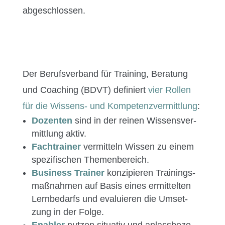
abgeschlossen.
Der Berufsver­band für Train­ing, Beratung
und Coach­ing (BDVT) definiert
vier Rollen
für die Wis­sens- und Kom­pe­ten­zver­mit­tlung
:
Dozen­ten
sind in der reinen Wis­sensver­
mit­tlung aktiv.
Fach­train­er
ver­mit­teln Wis­sen zu einem
spez­i­fis­chen Themenbereich.
Busi­ness Train­er
konzip­ieren Train­ings­
maß­nah­men auf Basis eines ermit­tel­ten
Lernbe­darfs und evaluieren die Umset­
zung in der Folge.