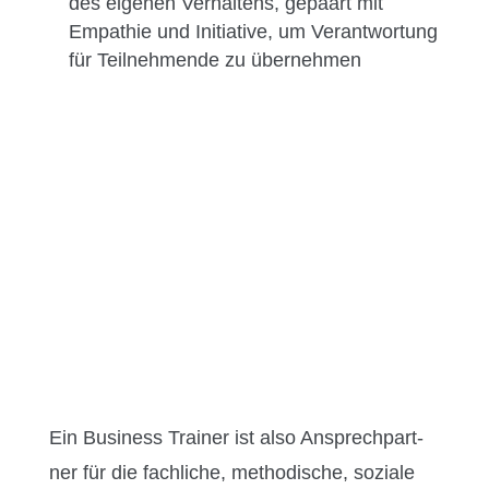
des eige­nen Ver­hal­tens, gepaart mit
Empathie und Ini­tia­tive, um Ver­ant­wor­tung
für Teil­nehmende zu übernehmen
Ein Busi­ness Train­er ist also Ansprech­part­
ner für die fach­liche, method­is­che, soziale