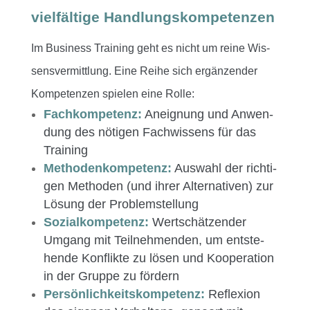
vielfältige Handlungskompetenzen
Im Busi­ness Train­ing geht es nicht um reine Wis­
sensver­mit­tlung. Eine Rei­he sich ergänzen­der
Kom­pe­ten­zen spie­len eine Rolle:
Fachkom­pe­tenz:
Aneig­nung und Anwen­
dung des nöti­gen Fach­wis­sens für das
Training
Meth­o­d­enkom­pe­tenz:
Auswahl der richti­
gen Meth­o­d­en (und ihrer Alter­na­tiv­en) zur
Lösung der Problemstellung
Sozialkom­pe­tenz:
Wertschätzen­der
Umgang mit Teil­nehmenden, um entste­
hende Kon­flik­te zu lösen und Koop­er­a­tion
in der Gruppe zu fördern
Per­sön­lichkeit­skom­pe­tenz:
Reflex­ion