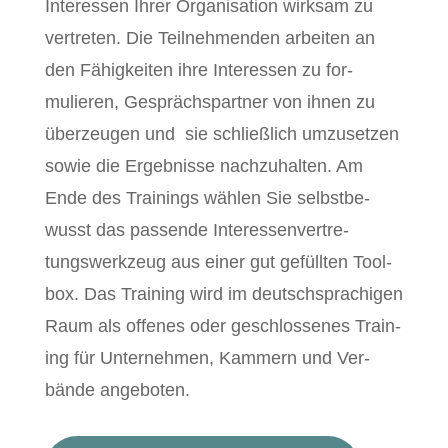
Inter­essen Ihrer Organ­i­sa­tion wirk­sam zu
vertreten. Die Teil­nehmenden arbeit­en an
den Fähigkeit­en ihre Inter­essen zu for­
mulieren, Gesprächspart­ner von ihnen zu
überzeu­gen und sie schließlich umzuset­zen
sowie die Ergeb­nisse nachzuhal­ten. Am
Ende des Train­ings wählen Sie selb­st­be­
wusst das passende Inter­essen­vertre­
tungswerkzeug aus ein­er gut gefüll­ten Tool­
box. Das Train­ing wird im deutschsprachi­gen
Raum als offenes oder geschlossenes Train­
ing für Unternehmen, Kam­mern und Ver­
bände angeboten.