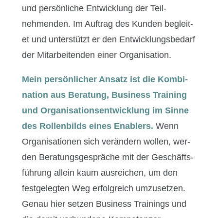
und per­sön­liche Entwick­lung der Teil­
nehmenden. Im Auf­trag des Kun­den begleit­
et und unter­stützt er den Entwick­lungs­be­darf
der Mitar­bei­t­en­den ein­er Organisation.
Mein per­sön­lich­er Ansatz ist die Kom­bi­
na­tion aus
Beratung
,
Busi­ness Train­ing
und
Organ­i­sa­tion­sen­twick­lung
im Sinne
des Rol­len­bilds eines Enablers.
Wenn
Organ­i­sa­tio­nen sich verän­dern wollen, wer­
den Beratungs­ge­spräche mit der Geschäfts­
führung allein kaum aus­re­ichen, um den
fest­gelegten Weg erfol­gre­ich umzuset­zen.
Genau hier set­zen Busi­ness Train­ings und