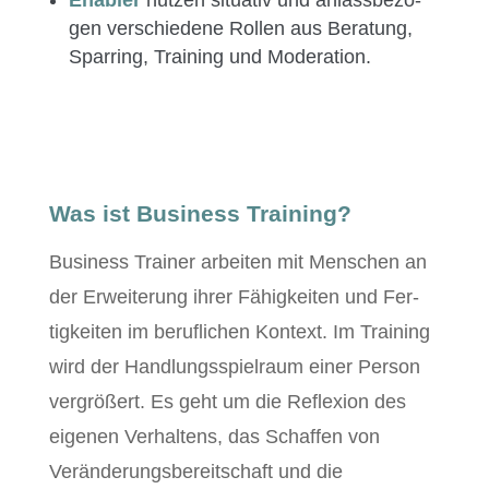
Enabler
nutzen sit­u­a­tiv und anlass­be­zo­
gen ver­schiedene Rollen aus Beratung,
Spar­ring, Train­ing und Moderation.
Was ist Business Training?
Busi­ness Train­er arbeit­en mit Men­schen an
der Erweiterung ihrer Fähigkeit­en und Fer­
tigkeit­en im beru­flichen Kon­text. Im Train­ing
wird der Hand­lungsspiel­raum ein­er Per­son
ver­größert. Es geht um die Reflex­ion des
eige­nen Ver­hal­tens, das Schaf­fen von
Verän­derungs­bere­itschaft und die