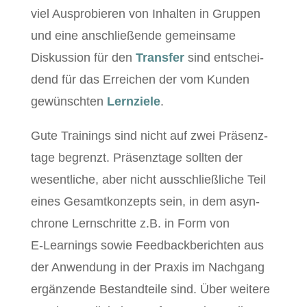
viel Aus­pro­bieren von Inhal­ten in Grup­pen
und eine anschließende gemein­same
Diskus­sion für den
Trans­fer
sind entschei­
dend für das Erre­ichen der vom Kun­den
gewün­scht­en
Lernziele
.
Gute Train­ings sind nicht auf zwei Präsen­z­
tage begren­zt. Präsen­z­tage soll­ten der
wesentliche, aber nicht auss­chließliche Teil
eines Gesamtkonzepts sein, in dem asyn­
chrone Lern­schritte z.B. in Form von
E‑Learnings sowie Feed­back­bericht­en aus
der Anwen­dung in der Prax­is im Nach­gang
ergänzende Bestandteile sind. Über weit­ere