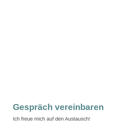
Es gibt nur eins, was auf Dauer teuer­er ist
als Bil­dung, keine Bildung.
John F. Kennedy
Gespräch vereinbaren
Ich freue mich auf den Austausch!