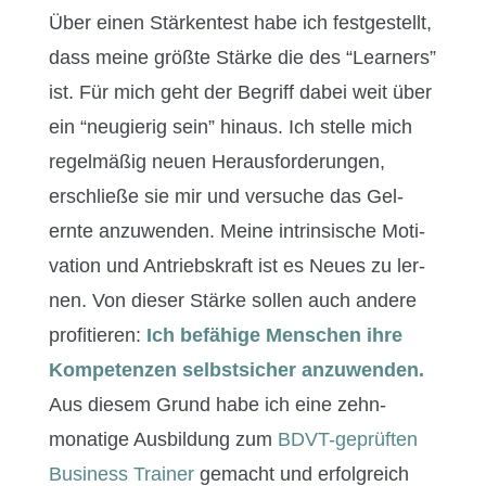
Über einen Stärken­test habe ich fest­gestellt,
dass meine größte Stärke die des “Learn­ers”
ist. Für mich geht der Begriff dabei weit über
ein “neugierig sein” hin­aus. Ich stelle mich
regelmäßig neuen Her­aus­forderun­gen,
erschließe sie mir und ver­suche das Gel­
ernte anzuwen­den. Meine intrin­sis­che Moti­
va­tion und Antrieb­skraft ist es Neues zu ler­
nen. Von dieser Stärke sollen auch andere
prof­i­tieren:
Ich befähige Men­schen ihre
Kom­pe­ten­zen selb­st­sich­er anzuwen­den.
Aus diesem Grund habe ich eine zehn­
monatige Aus­bil­dung zum
BDVT-geprüften
Busi­ness Train­er
gemacht und erfol­gre­ich