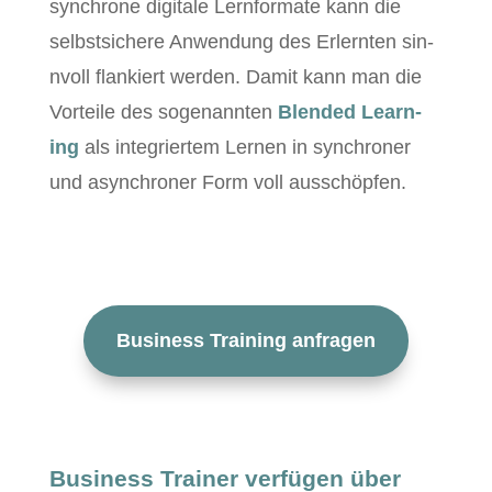
syn­chrone dig­i­tale Lern­for­mate kann die
selb­st­sichere Anwen­dung des Erlern­ten sin­
nvoll flankiert wer­den. Damit kann man die
Vorteile des soge­nan­nten
Blend­ed Learn­
ing
als inte­gri­ertem Ler­nen in syn­chroner
und asyn­chroner Form voll ausschöpfen.
Busi­ness Train­ing anfragen
Business Trainer verfügen über