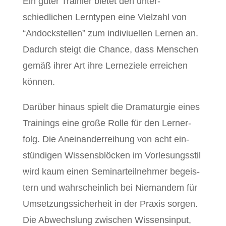
Ein guter Trainier bietet den unter­
schiedlichen Lern­typen eine Vielzahl von
“Andock­stellen” zum indi­vi­uellen Ler­nen an.
Dadurch steigt die Chance, dass Men­schen
gemäß ihrer Art ihre Lerneziele erre­ichen
können.
Darüber hin­aus spielt die Dra­maturgie eines
Train­ings eine große Rolle für den Lern­er­
folg. Die Aneinan­der­rei­hung von acht ein­
stündi­gen Wis­sens­blöck­en im Vor­lesungsstil
wird kaum einen Sem­i­narteil­nehmer begeis­
tern und wahrschein­lich bei Nie­man­dem für
Umset­zungssicher­heit in der Prax­is sor­gen.
Die Abwech­slung zwis­chen Wis­sensin­put,