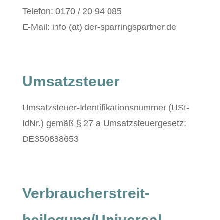
Tele­fon: 0170 / 20 94 085
E‑Mail: info (at) der-sparringspartner.de
Umsatzsteuer
Umsatzs­teuer-Iden­ti­fika­tion­snum­mer (USt-
IdNr.) gemäß § 27 a Umsatzs­teuerge­setz:
DE350888653
Verbraucher­streit­
beilegung/Universal­