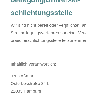
schlichtungs­stelle
Wir sind nicht bere­it oder verpflichtet, an
Stre­it­bei­le­gungsver­fahren vor ein­er Ver­
brauch­er­schlich­tungsstelle teilzunehmen.
Inhaltlich ver­ant­wortlich:
Jens Aßmann
Oster­bek­straße 84 b
22083 Ham­burg