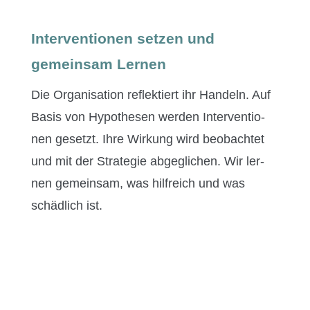
Interventionen setzen und
gemeinsam Lernen
Die Organ­i­sa­tion reflek­tiert ihr Han­deln. Auf
Basis von Hypothe­sen wer­den Inter­ven­tio­
nen geset­zt. Ihre Wirkung wird beobachtet
und mit der Strate­gie abgeglichen. Wir ler­
nen gemein­sam, was hil­fre­ich und was
schädlich ist.